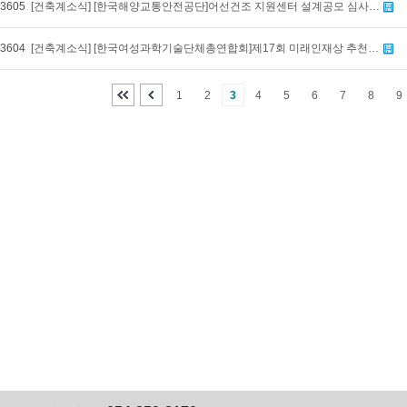
3605
[건축계소식] [한국해양교통안전공단]어선건조 지원센터 설계공모 심사위원 공개모집 안내
3604
[건축계소식] [한국여성과학기술단체총연합회]제17회 미래인재상 추천 공고
1
2
3
4
5
6
7
8
9