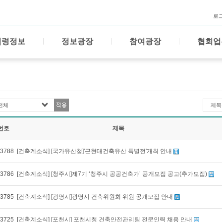
로
법령정보
정보광장
참여광장
협회업
전체
제목
번호
제목
3788
[건축계소식] [국가유산청]'근현대건축유산 특별전'개최 안내
3786
[건축계소식] [청주시]제7기 ‘청주시 공공건축가’ 공개모집 공고(추가모집)
3785
[건축계소식] [광명시]광명시 건축위원회 위원 공개모집 안내
3725
[건축계소식] [포천시] 포천시청 건축안전관리팀 전문인력 채용 안내