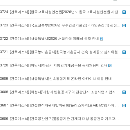
3724
[건축계소식] [한국교육시설안전원]2026년도 한국교육시설안전원 사전기획 적정성 검토 전문위원(자문·심의) 인력풀 모집 안내
3723
[건축계소식] [국토교통부]2026년 우수건설기술인(국가인증감리) 선정공고 안내
3722
[건축계소식] [서울특별시]2026 서울한옥 미래상 공모 안내
3721
[건축계소식] [한국농어촌공사]한국농어촌공사 건축 설계공모 심사위원 및 운영위원 후보자 모집 안내
3720
[건축계소식] [하남시]하남시 지방임기제공무원 공개채용에 안내
3609
[건축계소식] [서울특별시]신속통합기획 온라인 아카이브 이용 안내
3608
[건축계소식] [화성시]'매향리 반환공여구역 관광단지 조성사업 사업자 공모'사업계획서 선정심의위원(후보자) 모집 안내+
3607
[건축계소식] [건설인적자원개발위원회]'플러스자격(토목BIM)'참가자 모집 홍보 협조 요청
3606
[건축계소식] [건축공간연구원]공공기관 관계자 대상 공공건축 기초교육 안내