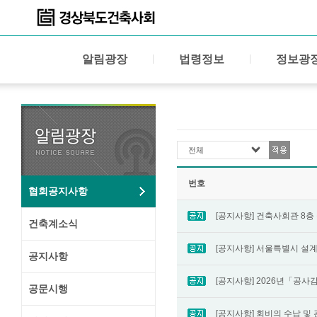
알림광장
법령정보
정보광
전체
번호
협회공지사항
건축계소식
공지사항
공문시행
[공지사항] 회비의 수납 및