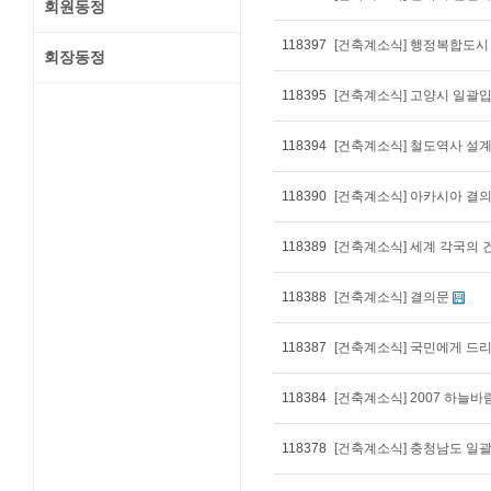
회원동정
118397
[건축계소식] 행정복합도시
회장동정
118395
[건축계소식] 고양시 일괄
118394
[건축계소식] 철도역사 설
118390
[건축계소식] 아카시아 결
118389
[건축계소식] 세계 각국의 
118388
[건축계소식] 결의문
118387
[건축계소식] 국민에게 드
118384
[건축계소식] 2007 하늘바람
118378
[건축계소식] 충청남도 일