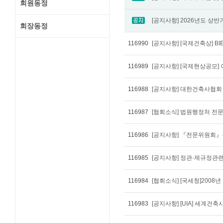
회원동정
회장동정
116990
[공지사항] [국제건축상] BIEN
116989
[공지사항] [국제현상공모
116988
[공지사항] 대한건축사협회
116987
116986
[공지사항] 『전문위원회』
116985
[공지사항] 정관·제규정관
116984
[협회소식] [국세청]200
116983
[공지사항] [UIA] 세계건